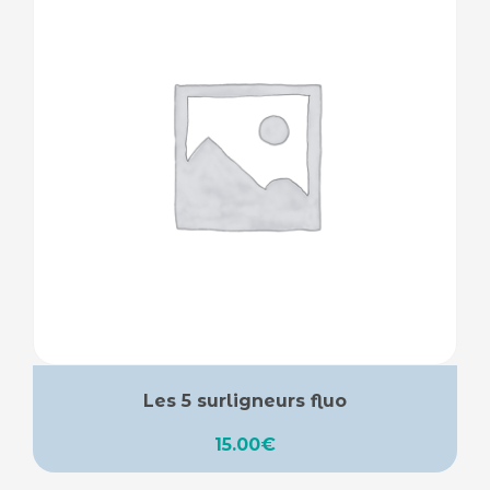
Les 5 surligneurs fluo
15.00
€