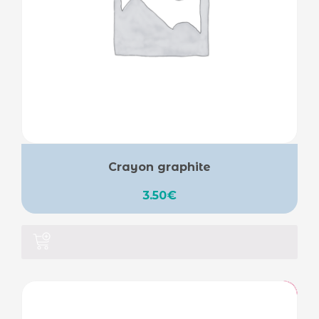
Crayon graphite
3.50
€