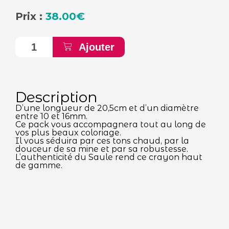
Prix :
38.00
€
quantité
Ajouter
de
Pack
de
10
crayons
de
couleur
Description
"Moyen"
D’une longueur de 20,5cm et d’un diamètre
entre 10 et 16mm.
Ce pack vous accompagnera tout au long de
vos plus beaux coloriage.
Il vous séduira par ces tons chaud, par la
douceur de sa mine et par sa robustesse.
L’authenticité du Saule rend ce crayon haut
de gamme.