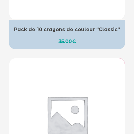
Pack de 10 crayons de couleur “Classic”
35.00
€