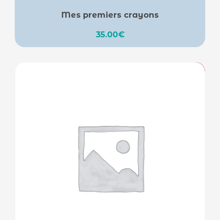
Mes premiers crayons
35.00
€