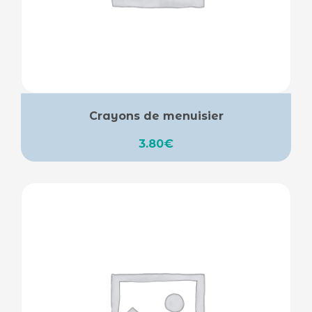
Crayons de menuisier
3.80
€