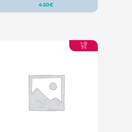
4.50
€