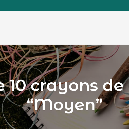
 10 crayons de
“Moyen”