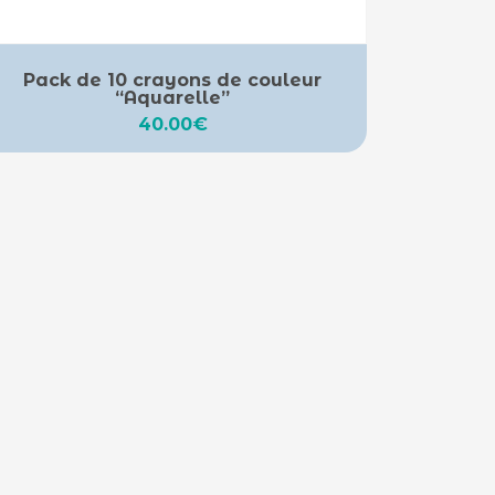
Pack de 10 crayons de couleur
“Aquarelle”
40.00
€