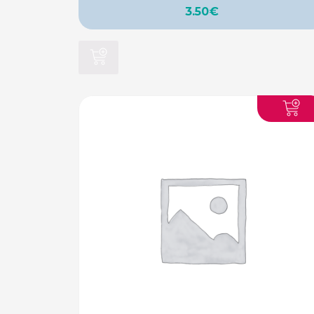
3.50
€