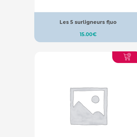
Les 5 surligneurs fluo
15.00
€