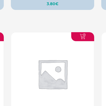
3.80
€